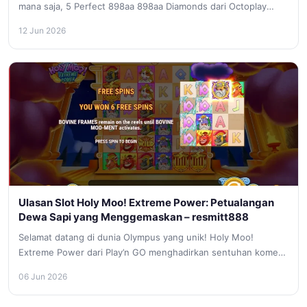
mana saja, 5 Perfect 898aa 898aa Diamonds dari Octoplay
menawarkan pengalaman...
12 Jun 2026
Ulasan Slot Holy Moo! Extreme Power: Petualangan
Dewa Sapi yang Menggemaskan – resmitt888
Selamat datang di dunia Olympus yang unik! Holy Moo!
Extreme Power dari Play’n GO menghadirkan sentuhan komedi
pada mitologi Yunani...
06 Jun 2026