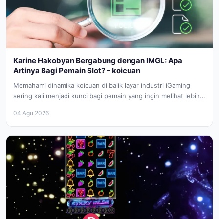
Karine Hakobyan Bergabung dengan IMGL: Apa
Artinya Bagi Pemain Slot? – koicuan
Memahami dinamika koicuan di balik layar industri iGaming
sering kali menjadi kunci bagi pemain yang ingin melihat lebih
dari sekadar...
04 Agu 2026