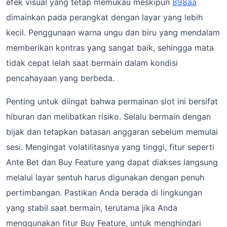
efek visual yang tetap memukau meskipun
898aa
dimainkan pada perangkat dengan layar yang lebih
kecil. Penggunaan warna ungu dan biru yang mendalam
memberikan kontras yang sangat baik, sehingga mata
tidak cepat lelah saat bermain dalam kondisi
pencahayaan yang berbeda.
Penting untuk diingat bahwa permainan slot ini bersifat
hiburan dan melibatkan risiko. Selalu bermain dengan
bijak dan tetapkan batasan anggaran sebelum memulai
sesi. Mengingat volatilitasnya yang tinggi, fitur seperti
Ante Bet dan Buy Feature yang dapat diakses langsung
melalui layar sentuh harus digunakan dengan penuh
pertimbangan. Pastikan Anda berada di lingkungan
yang stabil saat bermain, terutama jika Anda
menggunakan fitur Buy Feature, untuk menghindari