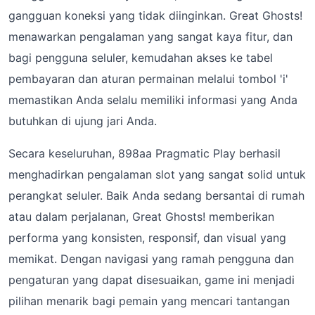
gangguan koneksi yang tidak diinginkan. Great Ghosts!
menawarkan pengalaman yang sangat kaya fitur, dan
bagi pengguna seluler, kemudahan akses ke tabel
pembayaran dan aturan permainan melalui tombol 'i'
memastikan Anda selalu memiliki informasi yang Anda
butuhkan di ujung jari Anda.
Secara keseluruhan, 898aa Pragmatic Play berhasil
menghadirkan pengalaman slot yang sangat solid untuk
perangkat seluler. Baik Anda sedang bersantai di rumah
atau dalam perjalanan, Great Ghosts! memberikan
performa yang konsisten, responsif, dan visual yang
memikat. Dengan navigasi yang ramah pengguna dan
pengaturan yang dapat disesuaikan, game ini menjadi
pilihan menarik bagi pemain yang mencari tantangan