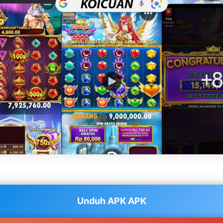
Unduh APK APK