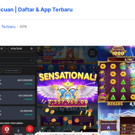
icuan | Daftar & App Terbaru
p Terbaru
›
APK