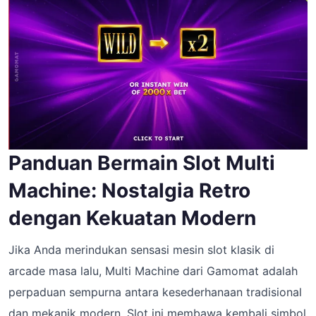
Panduan Bermain Slot Multi
Machine: Nostalgia Retro
dengan Kekuatan Modern
Jika Anda merindukan sensasi mesin slot klasik di
arcade masa lalu, Multi Machine dari Gamomat adalah
perpaduan sempurna antara kesederhanaan tradisional
dan mekanik modern. Slot ini membawa kembali simbol