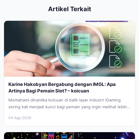
Artikel Terkait
Karine Hakobyan Bergabung dengan IMGL: Apa
Artinya Bagi Pemain Slot? – koicuan
Memahami dinamika koicuan di balik layar industri iGaming
sering kali menjadi kunci bagi pemain yang ingin melihat lebih
dari sekadar...
04 Agu 2026