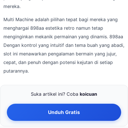
mereka.
Multi Machine adalah pilihan tepat bagi mereka yang
menghargai 898aa estetika retro namun tetap
menginginkan mekanik permainan yang dinamis. 898aa
Dengan kontrol yang intuitif dan tema buah yang abadi,
slot ini menawarkan pengalaman bermain yang jujur,
cepat, dan penuh dengan potensi kejutan di setiap
putarannya.
Suka artikel ini? Coba
koicuan
Unduh Gratis