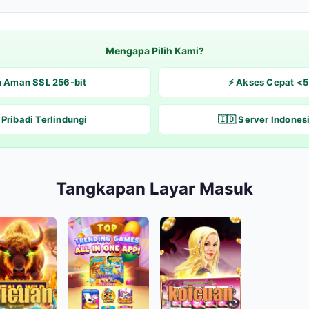
Mengapa Pilih Kami?
in Aman SSL 256-bit
⚡ Akses Cepat <5
a Pribadi Terlindungi
🇮🇩 Server Indonesi
Tangkapan Layar Masuk