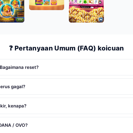
❓ Pertanyaan Umum (FAQ) koicuan
Bagaimana reset?
terus gagal?
kir, kenapa?
i DANA / OVO?