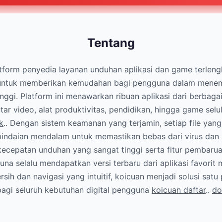
Tentang
atform penyedia layanan unduhan aplikasi dan game terlen
 untuk memberikan kemudahan bagi pengguna dalam mene
inggi. Platform ini menawarkan ribuan aplikasi dari berbagai
tar video, alat produktivitas, pendidikan, hingga game selu
k
.. Dengan sistem keamanan yang terjamin, setiap file yang
mindaian mendalam untuk memastikan bebas dari virus dan
ecepatan unduhan yang sangat tinggi serta fitur pembaru
a selalu mendapatkan versi terbaru dari aplikasi favorit
sih dan navigasi yang intuitif, koicuan menjadi solusi satu
 bagi seluruh kebutuhan digital pengguna
koicuan daftar
..
do