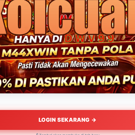
LOGIN SEKARANG →