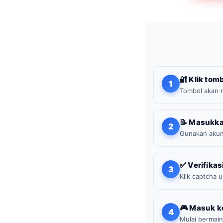
🔐 Klik tom
1
Tombol akan m
📝 Masukk
2
Gunakan akun 
✅ Verifikas
3
Klik captcha 
🎮 Masuk k
4
Mulai bermai