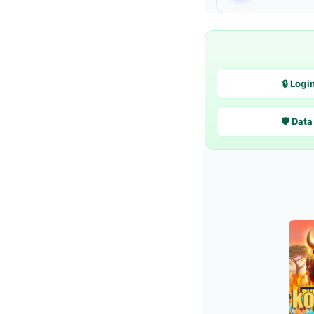
🔒 Log
🛡️ Dat