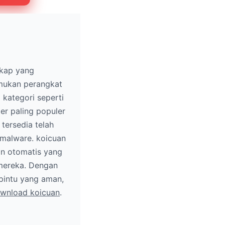
gkap yang
mukan perangkat
 kategori seperti
ler paling populer
 tersedia telah
 malware. koicuan
an otomatis yang
 mereka. Dengan
 pintu yang aman,
wnload koicuan
.