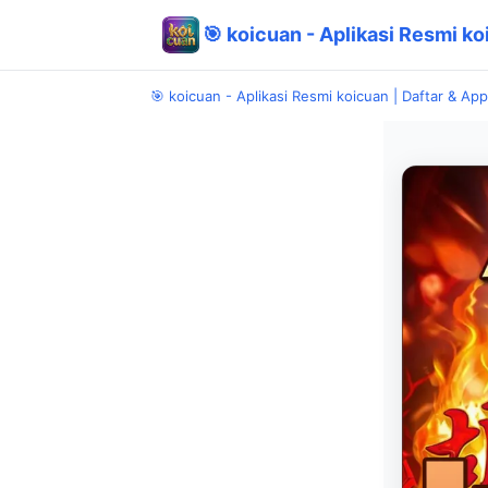
🎯 koicuan - Aplikasi Resmi ko
🎯 koicuan - Aplikasi Resmi koicuan | Daftar & Ap