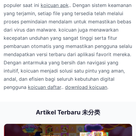
populer saat ini
koicuan apk
.. Dengan sistem keamanan
yang terjamin, setiap file yang tersedia telah melalui
proses pemindaian mendalam untuk memastikan bebas
dari virus dan malware. koicuan juga menawarkan
kecepatan unduhan yang sangat tinggi serta fitur
pembaruan otomatis yang memastikan pengguna selalu
mendapatkan versi terbaru dari aplikasi favorit mereka.
Dengan antarmuka yang bersih dan navigasi yang
intuitif, koicuan menjadi solusi satu pintu yang aman,
andal, dan efisien bagi seluruh kebutuhan digital
pengguna
koicuan daftar
..
download koicuan
.
Artikel Terbaru 未分类