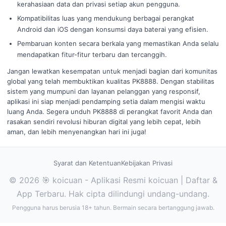
kerahasiaan data dan privasi setiap akun pengguna.
Kompatibilitas luas yang mendukung berbagai perangkat
Android dan iOS dengan konsumsi daya baterai yang efisien.
Pembaruan konten secara berkala yang memastikan Anda selalu
mendapatkan fitur-fitur terbaru dan tercanggih.
Jangan lewatkan kesempatan untuk menjadi bagian dari komunitas
global yang telah membuktikan kualitas PK8888. Dengan stabilitas
sistem yang mumpuni dan layanan pelanggan yang responsif,
aplikasi ini siap menjadi pendamping setia dalam mengisi waktu
luang Anda. Segera unduh PK8888 di perangkat favorit Anda dan
rasakan sendiri revolusi hiburan digital yang lebih cepat, lebih
aman, dan lebih menyenangkan hari ini juga!
Syarat dan Ketentuan
Kebijakan Privasi
© 2026 🎯 koicuan - Aplikasi Resmi koicuan | Daftar &
App Terbaru. Hak cipta dilindungi undang-undang.
Pengguna harus berusia 18+ tahun. Bermain secara bertanggung jawab.