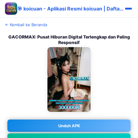
🎯 koicuan - Aplikasi Resmi koicuan | Daftar & App Terbaru
← Kembali ke Beranda
GACORMAX: Pusat Hiburan Digital Terlengkap dan Paling
Responsif
Unduh APK