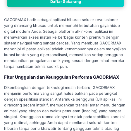
Daftar Sekarang
GACORMAX hadir sebagai aplikasi hiburan seluler revolusioner
yang dirancang khusus untuk memenuhi kebutuhan gaya hidup
digital modern Anda. Sebagai platform all-in-one, aplikasi ini
menawarkan akses instan ke berbagai konten premium dengan
sistem navigasi yang sangat cerdas. Yang membuat GACORMAX
menonjol di pasar aplikasi adalah kemampuannya dalam menyajikan
kurasi konten yang dipersonalisasi, memastikan setiap pengguna
mendapatkan pengalaman unik yang sesuai dengan minat mereka
tanpa hambatan teknis sedikit pun.
Fitur Unggulan dan Keunggulan Performa GACORMAX
Dikembangkan dengan teknologi mesin terbaru, GACORMAX
menjamin performa yang sangat halus bahkan pada perangkat
dengan spesifikasi standar. Antarmuka pengguna (UI) aplikasi ini
dirancang secara intuitif, memudahkan transisi antar menu dengan
animasi yang elegan dan waktu pemuatan (loading) yang sangat
singkat. Keunggulan utama lainnya terletak pada stabilitas koneksi
yang optimal, sehingga Anda dapat menikmati seluruh konten
hiburan tanpa perlu khawatir tentang gangguan teknis atau lag