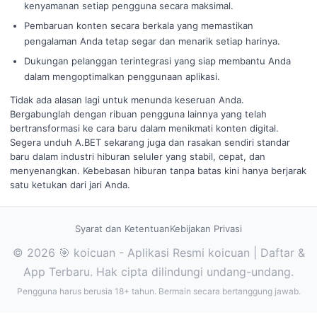
kenyamanan setiap pengguna secara maksimal.
Pembaruan konten secara berkala yang memastikan
pengalaman Anda tetap segar dan menarik setiap harinya.
Dukungan pelanggan terintegrasi yang siap membantu Anda
dalam mengoptimalkan penggunaan aplikasi.
Tidak ada alasan lagi untuk menunda keseruan Anda.
Bergabunglah dengan ribuan pengguna lainnya yang telah
bertransformasi ke cara baru dalam menikmati konten digital.
Segera unduh A.BET sekarang juga dan rasakan sendiri standar
baru dalam industri hiburan seluler yang stabil, cepat, dan
menyenangkan. Kebebasan hiburan tanpa batas kini hanya berjarak
satu ketukan dari jari Anda.
Syarat dan Ketentuan
Kebijakan Privasi
© 2026 🎯 koicuan - Aplikasi Resmi koicuan | Daftar &
App Terbaru. Hak cipta dilindungi undang-undang.
Pengguna harus berusia 18+ tahun. Bermain secara bertanggung jawab.