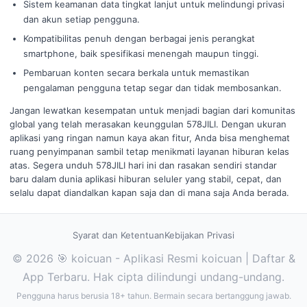
Sistem keamanan data tingkat lanjut untuk melindungi privasi
dan akun setiap pengguna.
Kompatibilitas penuh dengan berbagai jenis perangkat
smartphone, baik spesifikasi menengah maupun tinggi.
Pembaruan konten secara berkala untuk memastikan
pengalaman pengguna tetap segar dan tidak membosankan.
Jangan lewatkan kesempatan untuk menjadi bagian dari komunitas
global yang telah merasakan keunggulan 578JILI. Dengan ukuran
aplikasi yang ringan namun kaya akan fitur, Anda bisa menghemat
ruang penyimpanan sambil tetap menikmati layanan hiburan kelas
atas. Segera unduh 578JILI hari ini dan rasakan sendiri standar
baru dalam dunia aplikasi hiburan seluler yang stabil, cepat, dan
selalu dapat diandalkan kapan saja dan di mana saja Anda berada.
Syarat dan Ketentuan
Kebijakan Privasi
© 2026 🎯 koicuan - Aplikasi Resmi koicuan | Daftar &
App Terbaru. Hak cipta dilindungi undang-undang.
Pengguna harus berusia 18+ tahun. Bermain secara bertanggung jawab.